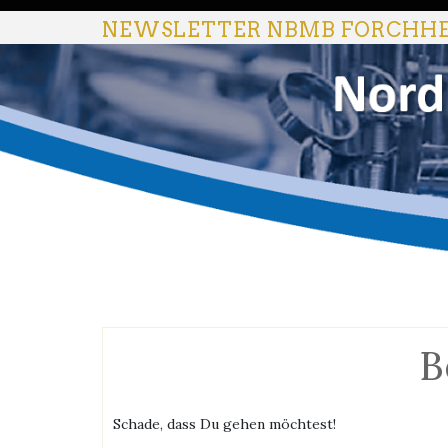
Skip
NEWSLETTER NBMB FORCHH
to
content
B
Schade, dass Du gehen möchtest!